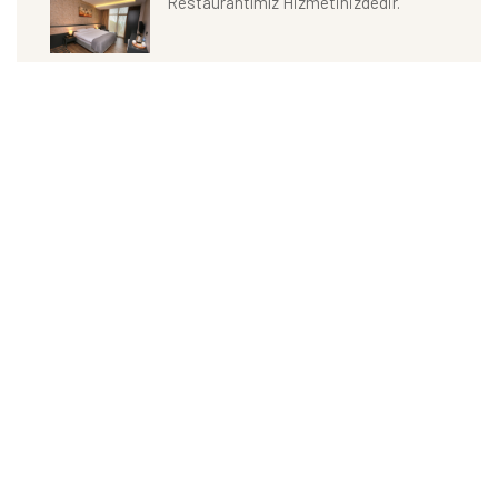
Restaurantımız Hizmetinizdedir.
Etiketler
Pentahor Hotel
Hotel
Piraziz Hotel
Giresun Hotel
Hotel Restaurant